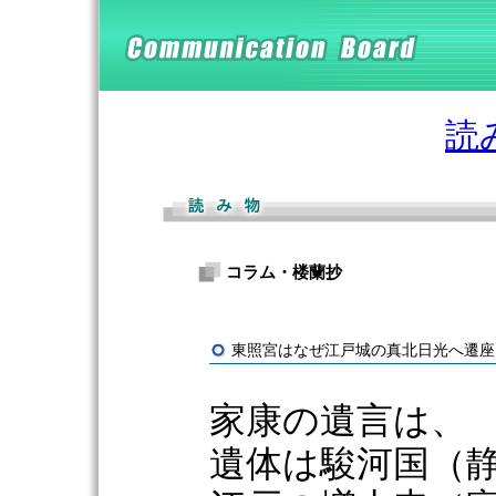
読
コラム・楼蘭抄
東照宮はなぜ江戸城の真北日光へ遷座し
家康の遺言は、
遺体は駿河国（