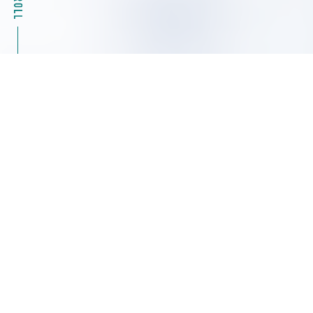
2026.08.04
キャンペーン情報
39%OFF Masterflexモータ駆動部（ポンプ）07555
シリーズ特別キャンペーン ヤマト科学
2026.08.04
展示会・セミナー情報