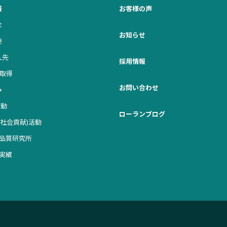
報
お客様の声
念
お知らせ
要
入先
採用情報
証取得
お問い合わせ
み
活動
ローランブログ
R(社会貢献)活動
品質研究所
実績