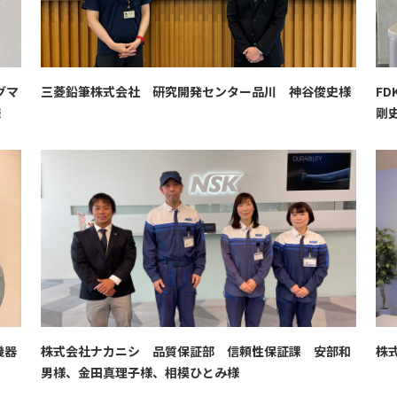
グマ
三菱鉛筆株式会社 研究開発センター品川 神谷俊史様
F
様
剛
機器
株式会社ナカニシ 品質保証部 信頼性保証課 安部和
株
男様、金田真理子様、相模ひとみ様