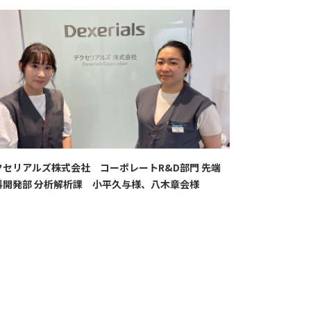
クセリアルズ株式会社 コーポレートR&D部門 先端
料開発部 分析解析課 小平久与様、八木章会様