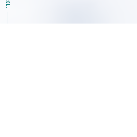
2026.08.04
キャンペーン情報
39%OFF Masterflexモータ駆動部（ポンプ）07555
シリーズ特別キャンペーン ヤマト科学
2026.08.04
展示会・セミナー情報