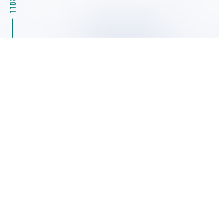
2026.08.04
キャンペーン情報
39%OFF Masterflexモータ駆動部（ポンプ）07555
シリーズ特別キャンペーン ヤマト科学
2026.08.04
展示会・セミナー情報