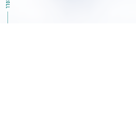
2026.08.04
キャンペーン情報
39%OFF Masterflexモータ駆動部（ポンプ）07555
シリーズ特別キャンペーン ヤマト科学
2026.08.04
展示会・セミナー情報