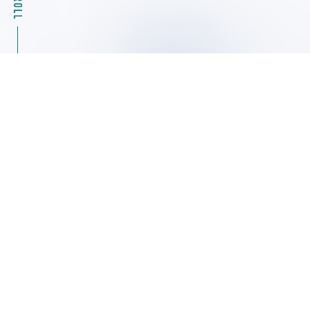
2026.08.04
キャンペーン情報
39%OFF Masterflexモータ駆動部（ポンプ）07555
シリーズ特別キャンペーン ヤマト科学
2026.08.04
展示会・セミナー情報