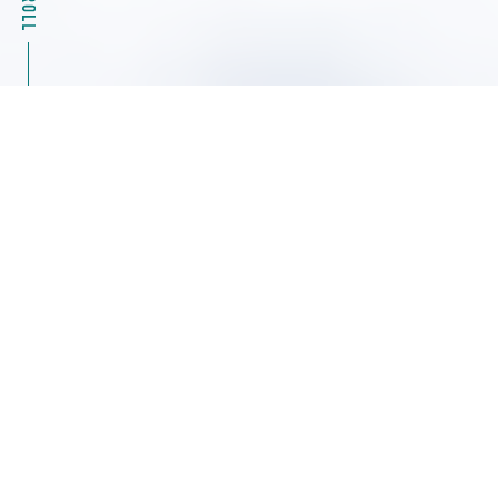
2026.08.04
キャンペーン情報
39%OFF Masterflexモータ駆動部（ポンプ）07555
シリーズ特別キャンペーン ヤマト科学
2026.08.04
展示会・セミナー情報