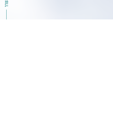
2026.08.04
キャンペーン情報
39%OFF Masterflexモータ駆動部（ポンプ）07555
シリーズ特別キャンペーン ヤマト科学
2026.08.04
展示会・セミナー情報