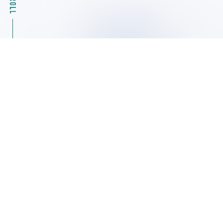
2026.08.04
キャンペーン情報
39%OFF Masterflexモータ駆動部（ポンプ）07555
シリーズ特別キャンペーン ヤマト科学
2026.08.04
展示会・セミナー情報