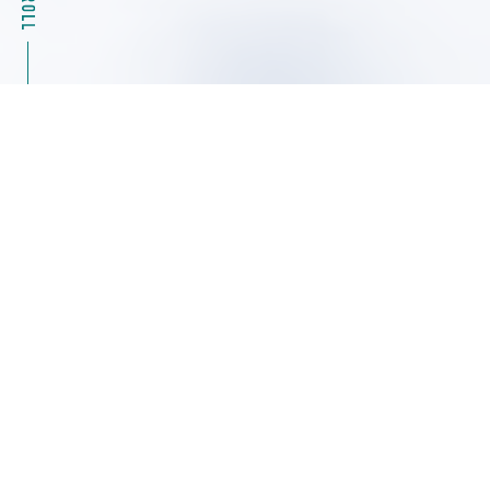
2026.08.04
キャンペーン情報
39%OFF Masterflexモータ駆動部（ポンプ）07555
シリーズ特別キャンペーン ヤマト科学
2026.08.04
展示会・セミナー情報