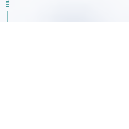
2026.08.04
キャンペーン情報
39%OFF Masterflexモータ駆動部（ポンプ）07555
シリーズ特別キャンペーン ヤマト科学
2026.08.04
展示会・セミナー情報