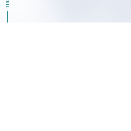
2026.08.04
キャンペーン情報
39%OFF Masterflexモータ駆動部（ポンプ）07555
シリーズ特別キャンペーン ヤマト科学
2026.08.04
展示会・セミナー情報