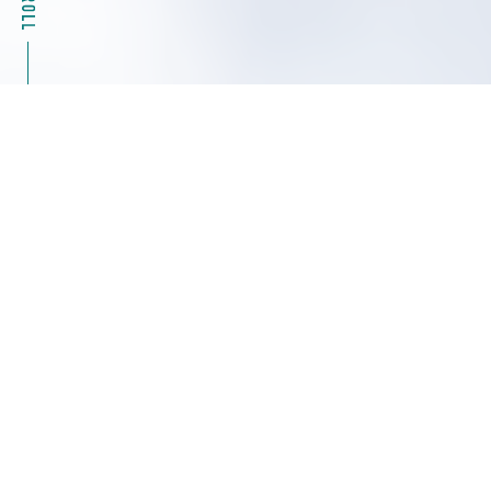
2026.08.04
キャンペーン情報
39%OFF Masterflexモータ駆動部（ポンプ）07555
シリーズ特別キャンペーン ヤマト科学
2026.08.04
展示会・セミナー情報