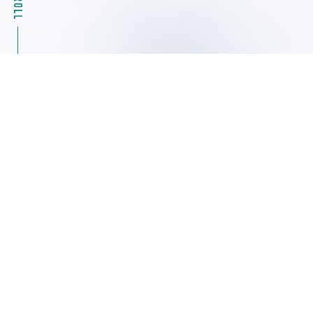
2026.08.04
キャンペーン情報
39%OFF Masterflexモータ駆動部（ポンプ）07555
シリーズ特別キャンペーン ヤマト科学
2026.08.04
展示会・セミナー情報