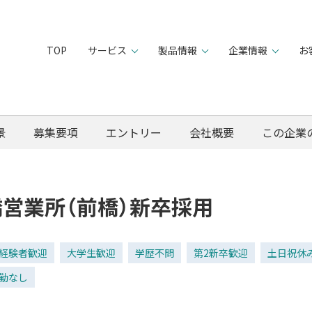
TOP
サービス
製品情報
企業情報
お
景
募集要項
エントリー
会社概要
この企業
営業所（前橋）新卒採用
経験者歓迎
大学生歓迎
学歴不問
第2新卒歓迎
土日祝休
勤なし