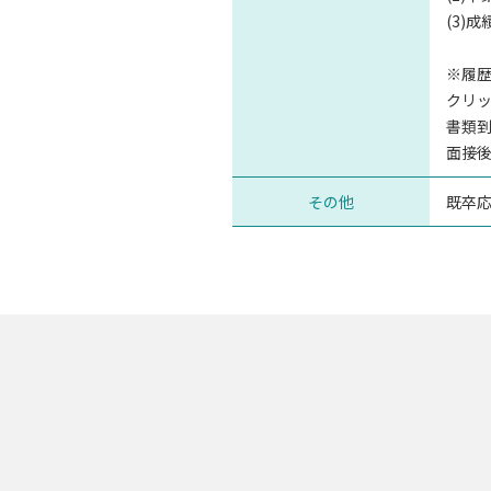
(3)
※履歴
クリ
書類
面接後
その他
既卒応