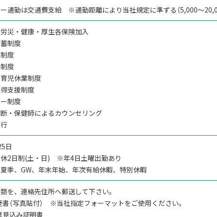
ー通勤は交通費支給 ※通勤距離により当社規定に準ずる（5,000～20,0
・労災・健康・厚生各保険加入
貯蓄制度
金制度
用制度
・育児休業制度
取得支援制度
ター制度
診断・保健師によるカウンセリング
旅行
25日
休2日制(土・日) ※年4日土曜出勤あり
、夏季、GW、年末年始、年次有給休暇、特別休暇
書類を、連絡先住所へ郵送して下さい。
履歴書（写真貼付） ※当社指定フォーマットをご使用ください。
卒業見込み証明書