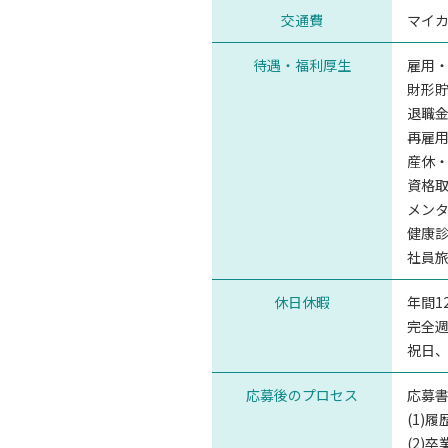
交通費
マイカ
待遇・福利厚生
雇用
財形
退職
再雇
産休
資格
メン
健康
社員
休日休暇
年間1
完全週
祝日
応募後のプロセス
応募
(1)
(2)