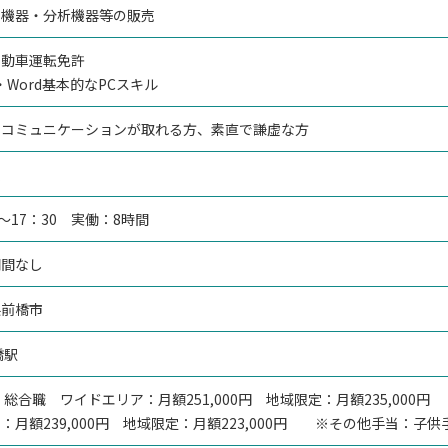
学機器・分析機器等の販売
自動車運転免許
el・Word基本的なPCスキル
くコミュニケーションが取れる方、素直で謙虚な方
員
0～17：30 実働：8時間
期間なし
県前橋市
橋駅
】 総合職 ワイドエリア：月額251,000円 地域限定：月額235,000
：月額239,000円 地域限定：月額223,000円 ※その他手当：