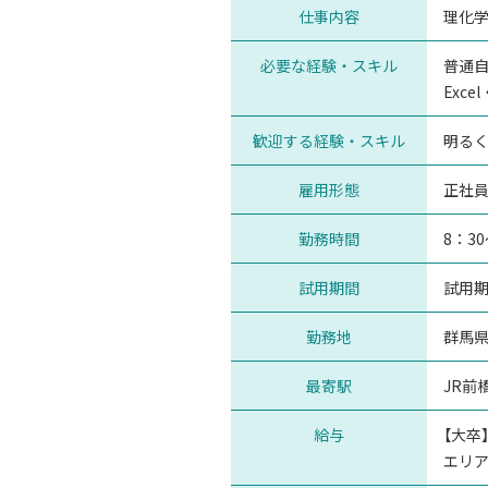
仕事内容
理化
必要な経験・スキル
普通
Exc
歓迎する経験・スキル
明る
雇用形態
正社
勤務時間
8：3
試用期間
試用
勤務地
群馬
最寄駅
JR前
給与
【大卒
エリア